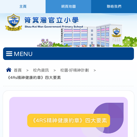
主頁
網頁地圖
聯絡我們
MENU
首頁
>
校內資訊
>
校園‧好精神計劃
>
《4Rs精神健康約章》四大要素
《4RS精神健康約章》四大要素