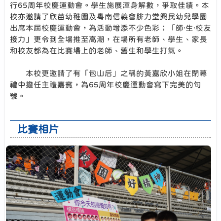
行65周年校慶運動會。學生施展渾身解數，爭取佳績。本
校亦邀請了欣苗幼稚園及粵南信義會腓力堂興民幼兒學園
出席本屆校慶運動會，為活動增添不少色彩；「師·生·校友
接力」更令到全場推至高潮，在場所有老師、學生、家長
和校友都為在比賽場上的老師、舊生和學生打氣。
本校更邀請了有「包山后」之稱的黃嘉欣小姐在閉幕
禮中擔任主禮嘉賓，為65周年校慶運動會寫下完美的句
號。
比賽相片