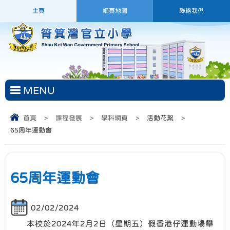
主頁
網頁地圖
聯絡我們
MENU
首頁
>
課程發展
>
學科網頁
>
活動花絮
>
65周年運動會
65周年運動會
02/02/2024
本校於2024年2月2日（星期五）假香港仔運動場舉