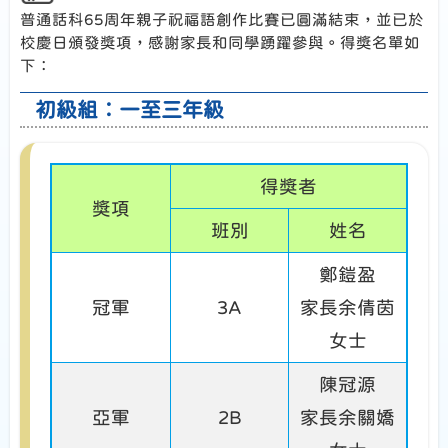
普通話科65周年親子祝福語創作比賽已圓滿結束，並已於
校慶日頒發獎項，感謝家長和同學踴躍參與。得獎名單如
下：
初級組︰一至三年級
得獎者
獎項
班別
姓名
鄭鎧盈
冠軍
3A
家長余倩茵
女士
陳冠源
亞軍
2B
家長余關嬌