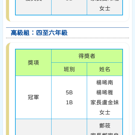
女士
高級組︰四至六年級
得獎者
獎項
班別
姓名
楊晞南
5B
楊晞雅
冠軍
1B
家長盧金妹
女士
鄭筱