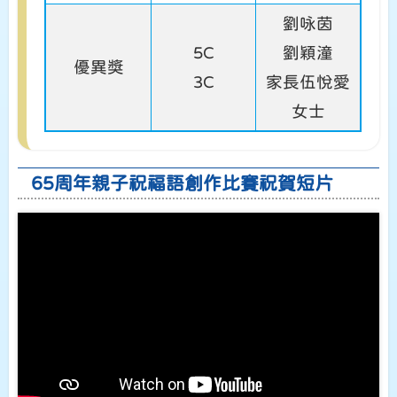
劉咏茵
5C
劉穎潼
優異獎
3C
家長伍悅愛
女士
65周年親子祝福語創作比賽祝賀短片