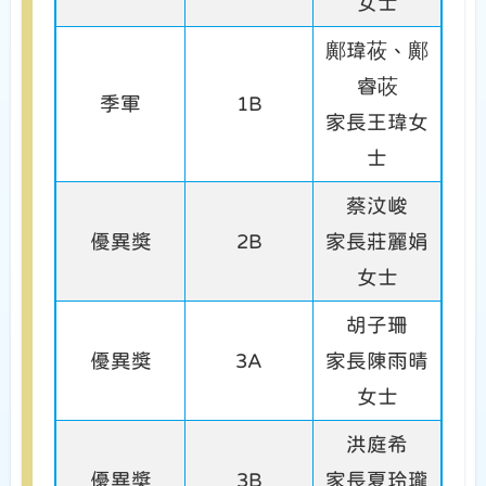
女士
鄺瑋莜、鄺
睿荍
季軍
1B
家長王瑋女
士
蔡汶峻
優異獎
2B
家長莊麗娟
女士
胡子珊
優異獎
3A
家長陳雨晴
女士
洪庭希
優異獎
3B
家長夏玲瓏