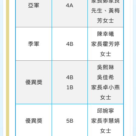
家長鄭家良
亞軍
4A
先生、黃梅
芳女士
陳幸曦
季軍
4B
家長霍芳婷
女士
吳熙琳
4B
吳佳希
優異獎
1B
家長卓小燕
女士
邱婉寧
優異獎
5B
家長李慧娟
女士