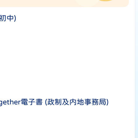
初中)
Together電子書 (政制及内地事務局)
）
）