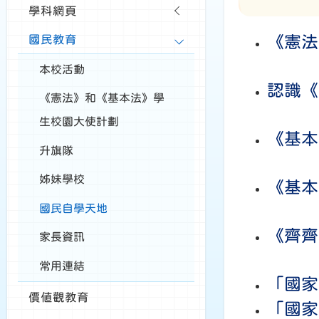
學科網頁
國民教育
《憲法
本校活動
認識《
《憲法》和《基本法》學
生校園大使計劃
《基本
升旗隊
姊妹學校
《基本
國民自學天地
《齊齊認
家長資訊
常用連結
「國家
價值觀教育
「國家