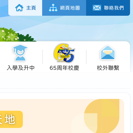
主頁
網頁地圖
聯絡我們
入學及升中
65周年校慶
校外聯繫
天地