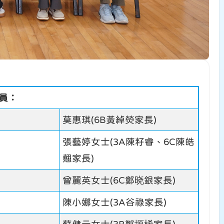
員：
莫惠琪(6B黃綽熒家長)
張藝婷女士(3A陳籽睿、6C陳皓
翹家長)
曾麗英女士(6C鄭晓銀家長)
陳小娜女士(3A谷祿家長)