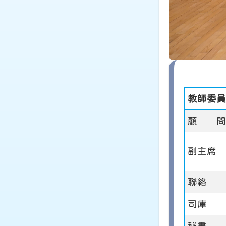
教師委員
顧 問
副主席
聯絡
司庫