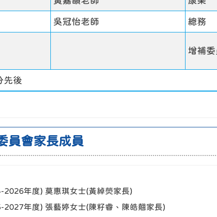
黃嘉韻老師
康樂
吳冠怡老師
總務
增補委
分先後
委員會家長成員
24-2026年度) 莫惠琪女士(黃綽熒家長)
25-2027年度) 張藝婷女士(陳籽睿、陳皓翹家長)