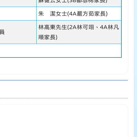
蘇健云女士(3B鄒塬桸家長)
朱 潔女士(4A嚴方茹家長)
林高東先生(2A林可翊、4A林凡
員
順家長)