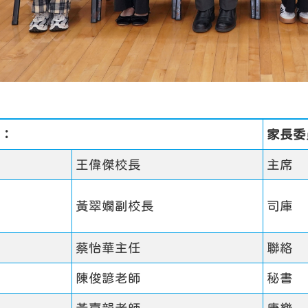
：
家長委
王偉傑校長
主席
黃翠嫻副校長
司庫
蔡怡華主任
聯絡
陳俊諺老師
秘書