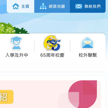
主頁
網頁地圖
聯絡我們
入學及升中
65周年校慶
校外聯繫
紹