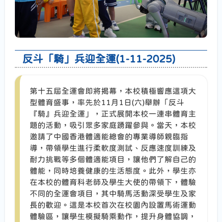
反斗「騎」兵迎全運(1-11-2025)
第十五屆全運會即將揭幕，本校積極響應這項大
型體育盛事，率先於11月1日(六)舉辦「反斗
『騎』兵迎全運」，正式展開本校一連串體育主
題的活動，吸引眾多家庭踴躍參與。當天，本校
邀請了中國香港體適能總會的專業導師親臨指
導，帶領學生進行柔軟度測試、反應速度訓練及
耐力挑戰等多個體適能項目，讓他們了解自己的
體能，同時培養健康的生活態度。此外，學生亦
在本校的體育科老師及學生大使的帶領下，體驗
不同的全運會項目，其中騎馬活動深受學生及家
長的歡迎。這是本校首次在校園內設置馬術運動
體驗區，讓學生模擬騎乘動作，提升身體協調，