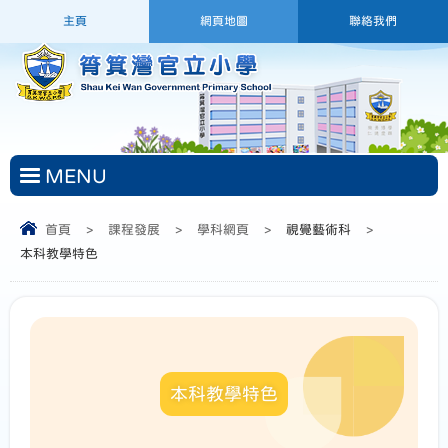
主頁
網頁地圖
聯絡我們
MENU
首頁
>
課程發展
>
學科網頁
>
視覺藝術科
>
本科教學特色
本科教學特色