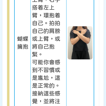
搭着左上
臂，環抱着
自己。拍拍
自己的肩膀
蝴蝶
或上臂，或
擁抱
將自己抱
緊。
可能你會感
到不習慣或
是尷尬，這
是正常的。
接納這些感
覺，並將注