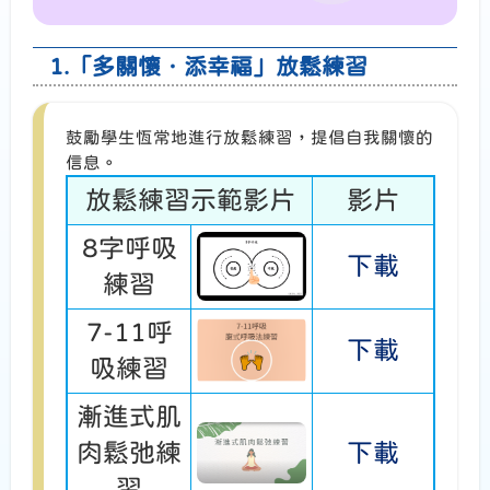
1.「多關懷．添幸福」放鬆練習
鼓勵學生恆常地進行放鬆練習，提倡自我關懷的
信息。
放鬆練習示範影片
影片
8字呼吸
下載
練習
7-11呼
下載
吸練習
漸進式肌
肉鬆弛練
下載
習