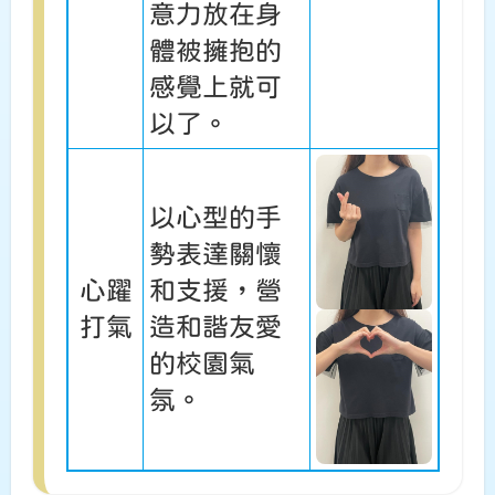
意力放在身
體被擁抱的
感覺上就可
以了。
以心型的手
勢表達關懷
心躍
和支援，營
打氣
造和諧友愛
的校園氣
氛。