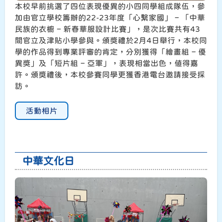
本校早前挑選了四位表現優異的小四同學組成隊伍，參
加由官立學校籌辦的22-23年度「心繫家國」 – 「中華
民族的衣櫥 – 新春華服設計比賽」，是次比賽共有43
間官立及津貼小學參與。頒獎禮於2月4日舉行，本校同
學的作品得到專業評審的肯定，分別獲得「繪畫組 – 優
異獎」及「短片組 – 亞軍」，表現相當出色，值得嘉
許。頒獎禮後，本校參賽同學更獲香港電台邀請接受採
訪。
活動相片
中華文化日