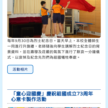
每年9月30日為烈士紀念日。當天早上，本校全體師生
一同進行升旗禮，老師隨後向學生講解烈士紀念日的背
景資料，並在肅穆及莊嚴的氣氛下進行了默哀一分鐘儀
式，以哀悼及紀念先烈們為祖國犧牲奉獻。
活動相片
「童心迎國慶」慶祝祖國成立73周年
心意卡製作活動