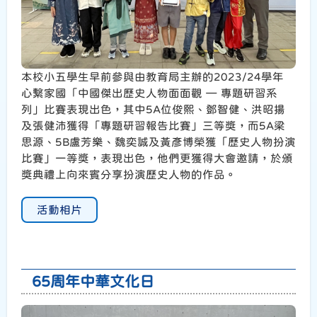
本校小五學生早前參與由教育局主辦的2023/24學年
心繫家國「中國傑出歷史人物面面觀 — 專題研習系
列」比賽表現出色，其中5A位俊熙、鄧智健、洪昭揚
及張健沛獲得「專題研習報告比賽」三等獎，而5A梁
思源、5B盧芳樂、魏奕誠及黃彥博榮獲「歷史人物扮演
比賽」一等獎，表現出色，他們更獲得大會邀請，於頒
獎典禮上向來賓分享扮演歷史人物的作品。
活動相片
65周年中華文化日