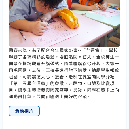
國慶來臨，為了配合今年國家盛事--「全運會」，學校
舉辦了各項精彩的活動，場面熱鬧。首先，全校師生一
同聚在操場觀看升旗儀式，隨着國旗徐徐升起，大家一
同唱國歌，之後，王校長進行旗下講話，勉勵學生報效
祖國，可謂震撼人心。接着，老師在課室向同學介紹
「第十五屆全運會」的會徽、吉祥物、口號及比賽項
目，讓學生積極參與國家盛事。最後，同學在賀卡上向
運動員打氣，並向祖國送上美好的祝願。
活動相片