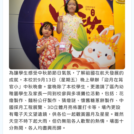
為讓學生感受中秋節節日氣氛，了解祖國在航天發展的
成就，本校於9月13日（星期五）晚上舉辦「迎月在筲
官小」中秋晚會。當晚除了本校學生，更邀請了區內幼
稚園學生及家長一同到校參與多項攤位活動，包括：花
燈製作、麵粉公仔製作、猜燈謎、懷舊糖蔥餅製作、中
國探月工程展覽、3D立體月亮佈置打卡等，場內更設
有電子天文望遠鏡，供各位一起觀賞圓月及星星。雖然
天空不時下起大雨，但仍無阻各人歡聚的熱情，場面十
分熱鬧，各人均盡興而歸。