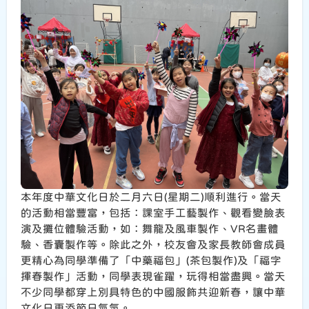
本年度中華文化日於二月六日(星期二)順利進行。當天
的活動相當豐富，包括：課室手工藝製作、觀看變臉表
演及攤位體驗活動，如：舞龍及風車製作、VR名畫體
驗、香囊製作等。除此之外，校友會及家長教師會成員
更精心為同學準備了「中藥福包」(茶包製作)及「福字
揮春製作」活動，同學表現雀躍，玩得相當盡興。當天
不少同學都穿上別具特色的中國服飾共迎新春，讓中華
文化日更添節日氣氛。