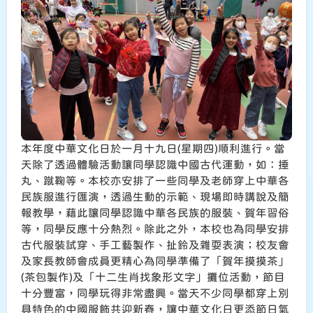
本年度中華文化日於一月十九日(星期四)順利進行。當
天除了透過體驗活動讓同學認識中國古代運動，如：捶
丸、蹴鞠等。本校亦安排了一些同學及老師穿上中華各
民族服進行匯演，透過生動的示範、現場即時講說及簡
報教學，藉此讓同學認識中華各民族的服裝、賀年習俗
等，同學反應十分熱烈。除此之外，本校也為同學安排
古代服裝試穿、手工藝製作、扯鈴及雜耍表演；校友會
及家長教師會成員更精心為同學準備了「賀年摸摸茶」
(茶包製作)及「十二生肖找象形文字」攤位活動，節目
十分豐富，同學玩得非常盡興。當天不少同學都穿上別
具特色的中國服飾共迎新春，讓中華文化日更添節日氣