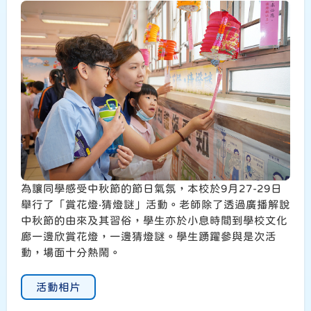
為讓同學感受中秋節的節日氣氛，本校於9月27-29日
舉行了「賞花燈‧猜燈謎」活動。老師除了透過廣播解說
中秋節的由來及其習俗，學生亦於小息時間到學校文化
廊一邊欣賞花燈，一邊猜燈謎。學生踴躍參與是次活
動，場面十分熱鬧。
活動相片