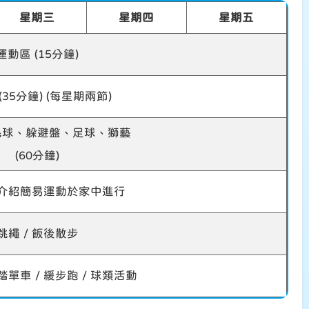
星期三
星期四
星期五
運動區 (15分鐘)
35分鐘) (每星期兩節)
毛球、躲避盤、足球、獅藝
(60分鐘)
介紹簡易運動於家中進行
跳繩 / 飯後散步
踏單車 / 緩步跑 / 球類活動