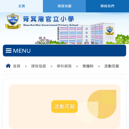
主頁
網頁地圖
聯絡我們
MENU
首頁
>
課程發展
>
學科網頁
>
常識科
>
活動花絮
活動花絮