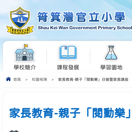
學校簡介
課程發展
學習園地
首頁
>
校園相簿
>
家長教育-親子「閱動樂」日營暨家長講座
家長教育-親子「閱動樂