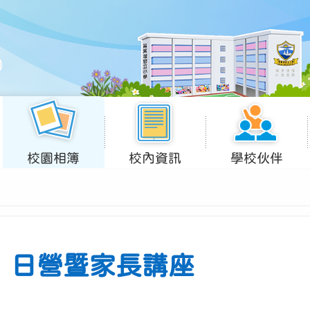
校園相簿
校內資訊
學校伙伴
」日營暨家長講座