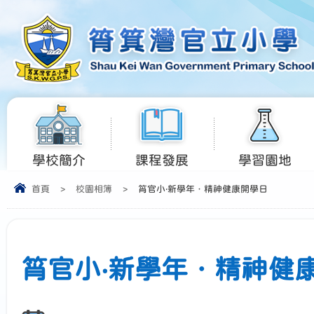
學校簡介
課程發展
學習園地
首頁
>
校園相簿
>
筲官小‧新學年．精神健康開學日
筲官小‧新學年．精神健