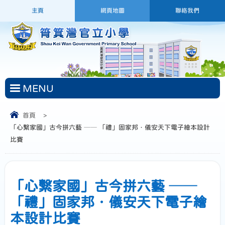
主頁
網頁地圖
聯絡我們
MENU
首頁
>
「心繫家國」古今拼六藝 ── 「禮」固家邦．儀安天下電子繪本設計
比賽
「心繫家國」古今拼六藝 ──
「禮」固家邦．儀安天下電子繪
本設計比賽