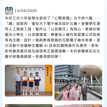
13/04/2026
本校三位六年級學生參加了「心繫家國」古今拼六藝 ──
「禮」固家邦．儀安天下電子繪本設計比賽。參賽學生運
用人工智能工具，製作以「公民責任」為核心，教導幼稚
園及小學生，以保護環境、尊重他人權利或愛護公共設施
等為主題，設計一個具教育意義的互動電子繪本故事。是
次活動不但讓學生體驗 AI 技術的實際操作及應用，更有
助培養其責任感及誠信等正面價值觀。本校參賽隊伍在比
賽中榮獲優異獎。恭喜得獎同學！