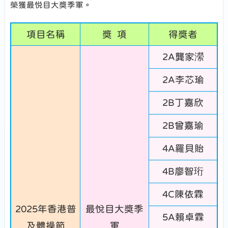
榮獲最悦目大獎季軍。
項目名稱
獎 項
得獎者
2A龔家瀠
2A李芯瑜
2B丁嘉欣
2B曾嘉瑜
4A羅貝貽
4B廖智珩
4C陳依霖
2025年香港普
最悅目大獎季
5A賴卓霖
及體操節
軍