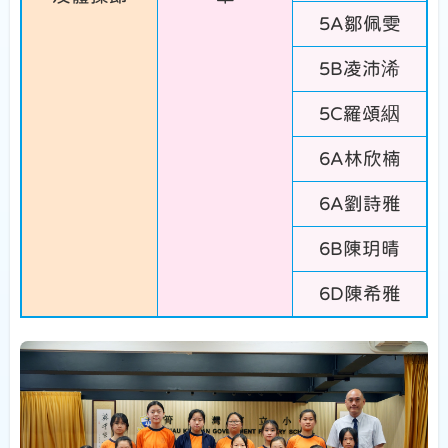
5A鄒佩雯
5B凌沛浠
5C羅頌絪
6A林欣楠
6A劉詩雅
6B陳玥晴
6D陳希雅