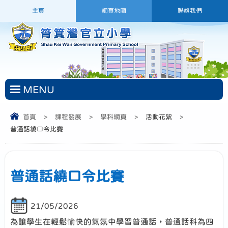
主頁
網頁地圖
聯絡我們
MENU
首頁
>
課程發展
>
學科網頁
>
活動花絮
>
普通話繞口令比賽
普通話繞口令比賽
21/05/2026
為讓學生在輕鬆愉快的氣氛中學習普通話，普通話科為四