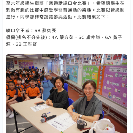
至六年級學生舉辦「普通話繞口令比賽」，希望讓學生在
刺激有趣的比賽中感受學習普通話的樂趣。比賽以晉級制
進行，同學都非常踴躍參與活動。比賽結果如下：
繞口令王者：5B 蔡奕辰
優異(排名不分先後)：4A 嚴方茹、5C 盧仲謙、6A 黃子
源、6B 王雅賢