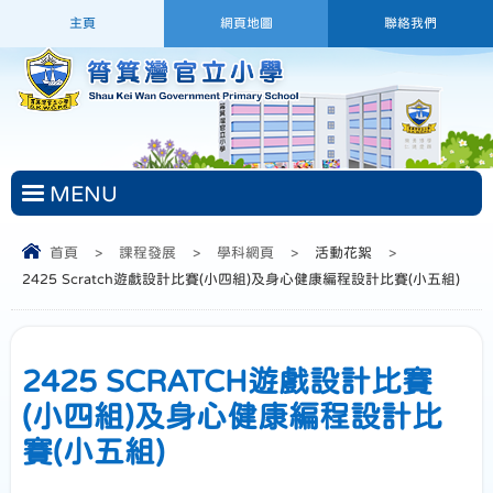
主頁
網頁地圖
聯絡我們
MENU
首頁
>
課程發展
>
學科網頁
>
活動花絮
>
2425 Scratch遊戲設計比賽(小四組)及身心健康編程設計比賽(小五組)
2425 SCRATCH遊戲設計比賽
(小四組)及身心健康編程設計比
賽(小五組)