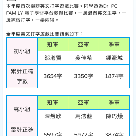
本年度首次舉辦英文打字遊戲比賽。同學透過Dr. PC
FAMILY 電子學習平台參與比賽，一邊溫習英文生字，一
邊練習打字，一舉兩得。
全年度英文打字遊戲比賽結果如下：
冠軍
亞軍
季軍
初小組
鄒瀚賢
吳佳希
鍾濠城
累計正確
3654字
3350字
1874字
字數
冠軍
亞軍
季軍
高小組
陳煜欣
馬洁藍
陳巧熳
累計正確
6597字
5972字
3874字