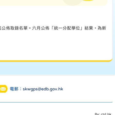
底公佈取錄名單。六月公佈「統一分配學位」結果，為新
電郵：
skwgps@edb.gov.hk
By: ctd.hk