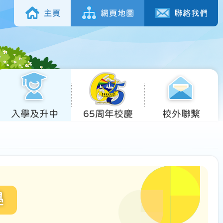
主頁
網頁地圖
聯絡我們
入學及升中
65周年校慶
校外聯繫
學