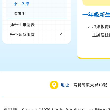
小一入學
插班生
一年級新
插班生申請表
根據教育
升中派位事宜
生辦理註
地址：
筲箕灣東大街19號
網頁地圖
| Copyright ©
2026 Shau Kei Wan Government Primary Sch